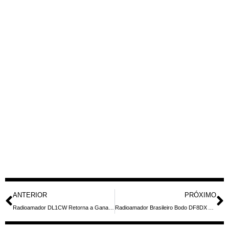
ANTERIOR
PRÓXIMO
Radioamador DL1CW Retorna a Gana como 9G5ZZ para o ARRL DX CW Contest
Radioamador Brasileiro Bodo DF8DX Ativará Nigéria com Novo Indicativo 5N7QBR e Participará de Concurso Internacional