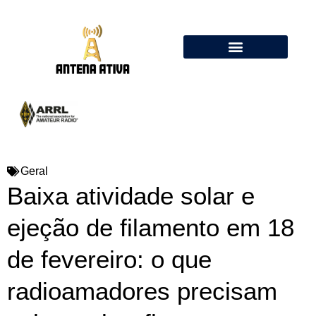
Calculadora de Antenas Online: Dipolo, Delta Loop, Flower Pot
Geral
Baixa atividade solar e
ejeção de filamento em 18
de fevereiro: o que
radioamadores precisam