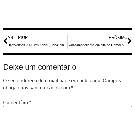
ANTERIOR
PRÓXIMO
Hamvention 2026 em Xenia (Ohio): dia de montagem atrai expositores, FDIM registra 325 participantes e Contest University reúne 280 estudantes
Radioamadorismo em alta na Hamvention 2026
Deixe um comentário
O seu endereço de e-mail não será publicado.
Campos
obrigatórios são marcados com
*
Comentário
*