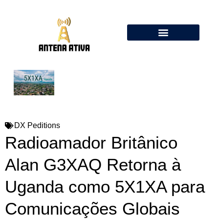
Calculadora de Antenas Online: Dipolo, Delta Loop, Flower Pot
DX Peditions
Radioamador Britânico
Alan G3XAQ Retorna à
Uganda como 5X1XA para
Comunicações Globais