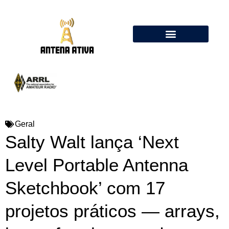
Calculadora de Antenas Online: Dipolo, Delta Loop, Flower Pot
Geral
Salty Walt lança ‘Next
Level Portable Antenna
Sketchbook’ com 17
projetos práticos — arrays,