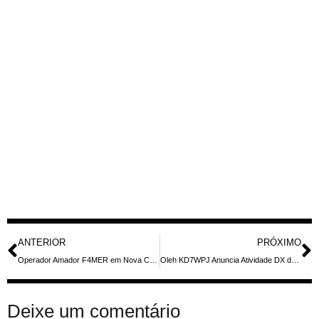
ANTERIOR
PRÓXIMO
Operador Amador F4MER em Nova Caledônia: Atividade DX em 40m com Antena Multibanda
Oleh KD7WPJ Anuncia Atividade DX da Ilha de Santa Cruz (NA-144) em Maio de 2026
Deixe um comentário